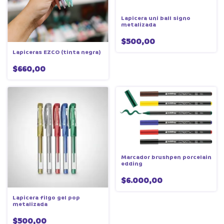
Lapicera uni ball signo
metalizada
$500,00
Lapiceras EZCO (tinta negra)
$660,00
Marcador brushpen porcelain
edding
$6.000,00
Lapicera filgo gel pop
metalizada
$500,00