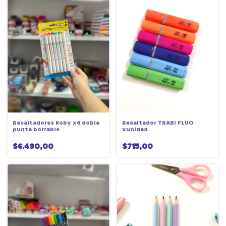
Resaltador TRABI FLUO
Resaltadores Koby x6 doble
xunidad
punta borrable
$715,00
$6.490,00