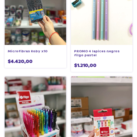
Microfibras Koby x10
PROMO 4 lapices negros
filgo pastel
$4.420,00
$1.210,00