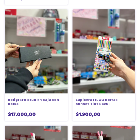
Bolígrafo bruh en caja con
Lapicera FILGO borrax
bolsa
sunset tinta azul
$17.000,00
$1.900,00