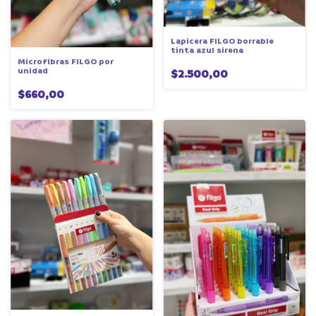
Lapicera FILGO borrable
tinta azul sirena
Microfibras FILGO por
unidad
$2.500,00
$660,00