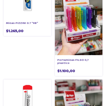
Minas PIZZINI 0.7 “HB”
$1.265,00
Portaminas FILGO 0,7
plastico
$1.100,00